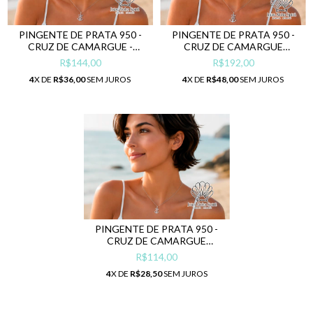
PINGENTE DE PRATA 950 -
PINGENTE DE PRATA 950 -
CRUZ DE CAMARGUE
CRUZ DE CAMARGUE -
GRANDE
MÉDIO
R$192,00
R$144,00
4
X DE
R$48,00
SEM JUROS
4
X DE
R$36,00
SEM JUROS
PINGENTE DE PRATA 950 -
CRUZ DE CAMARGUE
PEQUENO (TRADICIONAL)
R$114,00
4
X DE
R$28,50
SEM JUROS